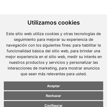
Utilizamos cookies
Este sitio web utiliza cookies y otras tecnologías de
seguimiento para mejorar su experiencia de
navegación con los siguientes fines:
para habilitar la
funcionalidad básica del sitio web
,
para brindar una
mejor experiencia en el sitio web
,
medir su interés en
nuestros productos y servicios y personalizar las
interacciones de marketing
,
para mostrar anuncios
Molins Defensa Penal
que sean más relevantes para usted
.
és una boutique de Dret Penal amb dedicació
exclusiva.
Aceptar
Barcelona
Rechazar
Avda. Diagonal, 399 Planta 1
Configurar