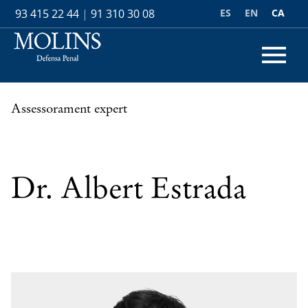
ES
EN
CA
93 415 22 44
|
91 310 30 08
Assessorament expert
Dr. Albert Estrada