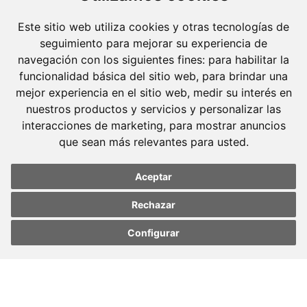
Este sitio web utiliza cookies y otras tecnologías de
seguimiento para mejorar su experiencia de
navegación con los siguientes fines:
para habilitar la
funcionalidad básica del sitio web
,
para brindar una
mejor experiencia en el sitio web
,
medir su interés en
nuestros productos y servicios y personalizar las
interacciones de marketing
,
para mostrar anuncios
que sean más relevantes para usted
.
Molins Defensa Penal
Aceptar
és una boutique de Dret Penal amb dedicació
Rechazar
exclusiva.
Configurar
Barcelona
Update cookies
Update cookies
preferences
preferences
Avda. Diagonal, 399 Planta 1
08008 Barcelona
Tel. +34 934 152 244