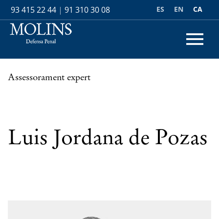
ES
EN
CA
93 415 22 44
|
91 310 30 08
Assessorament expert
Luis Jordana de Pozas