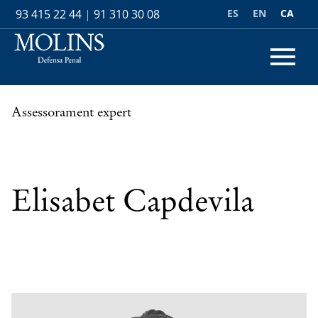
ES
EN
CA
93 415 22 44
|
91 310 30 08
Assessorament expert
Elisabet Capdevila