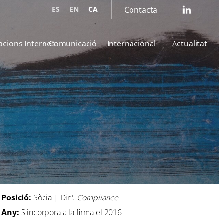
ES
EN
CA
Contacta
lin
acions Internes
Comunicació
Internacional
Actualitat
Posició:
Sòcia | Dirª.
Compliance
Any:
S'incorpora a la firma el 2016