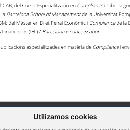
l’ICAB; del Curs d’Especialització en
Compliance
i Cibersegur
 la
Barcelona School of Management
de la Universitat Pom
BSM; del Màster en Dret Penal Econòmic i
Compliance
de la 
 Financieros (IEF) /
Barcelona Finance School
.
ublicacions especialitzades en matèria de
Compliance
i exv
Utilizamos cookies
Barcelona
Avda. Diagonal, 399 Planta 1