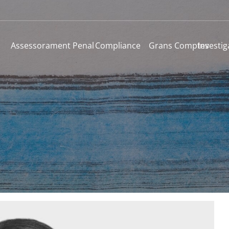
Assessorament Penal
Compliance
Grans Comptes
Investig