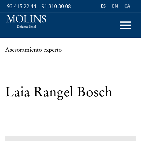
ES
EN
CA
93 415 22 44
|
91 310 30 08
Asesoramiento experto
Laia Rangel Bosch