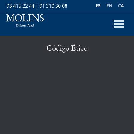
ES
EN
CA
93 415 22 44
|
91 310 30 08
Código Ético